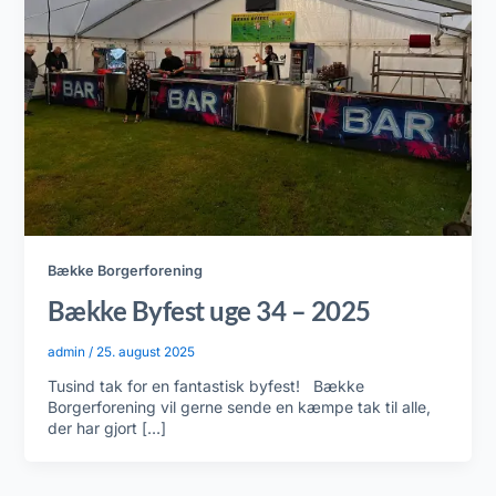
Bække Borgerforening
Bække Byfest uge 34 – 2025
admin
/
25. august 2025
Tusind tak for en fantastisk byfest! Bække
Borgerforening vil gerne sende en kæmpe tak til alle,
der har gjort […]